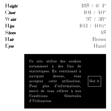
H
eight
185 / 6' 1''
C
hest
101 / 40''
W
aist
97 / 38''
H
ips
103 / 40½''
S
hoes
45
H
air
Brown
E
yes
Hazel
Ce site utilise des cookies
Videos
notamment à des fins de
statistiques. En continuant à
naviguer dessus, vous
acceptez cette utilisation.
Got it
Pour plus d’informations,
merci de vous référer à nos
Conditions Générales
d’Utilisation.
Mentions légales
|
Mediaslide model agency software