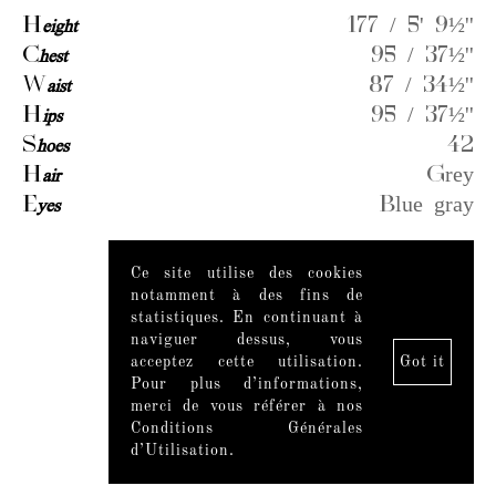
H
eight
177 / 5' 9½''
C
hest
95 / 37½''
W
aist
87 / 34½''
H
ips
95 / 37½''
S
hoes
42
H
air
Grey
E
yes
Blue gray
Ce site utilise des cookies
Videos
notamment à des fins de
statistiques. En continuant à
naviguer dessus, vous
acceptez cette utilisation.
Got it
Pour plus d’informations,
merci de vous référer à nos
Conditions Générales
d’Utilisation.
Mentions légales
|
Mediaslide model agency software