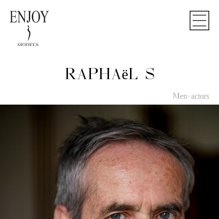
RAPHAëL S
Men-actors