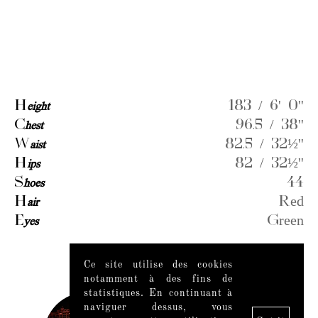
H
eight
183 / 6' 0''
C
hest
96.5 / 38''
W
aist
82.5 / 32½''
H
ips
82 / 32½''
S
hoes
44
H
air
Red
E
yes
Green
Ce site utilise des cookies
Videos
notamment à des fins de
statistiques. En continuant à
naviguer dessus, vous