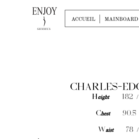
ACCUEIL
MAINBOARD
CHARLES-ED
H
eight
182 /
C
hest
90.5 
W
aist
78 /