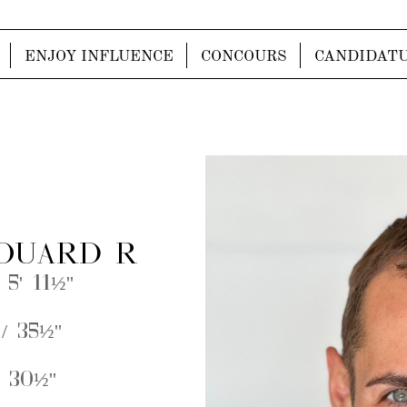
ENJOY INFLUENCE
CONCOURS
CANDIDAT
OUARD R
 5' 11½''
/ 35½''
 30½''