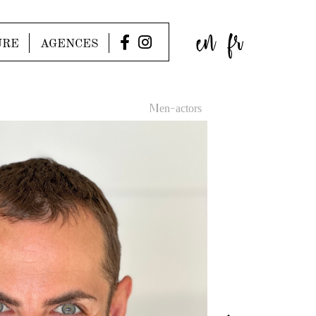
en
fr
URE
AGENCES
Men-actors