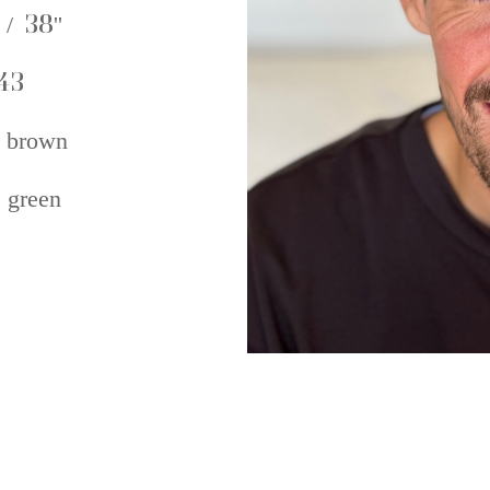
 / 38''
43
 brown
 green