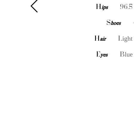
H
ips
96.5
S
hoes
H
air
Light
E
yes
Blue