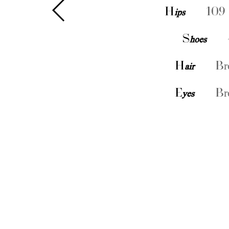
H
ips
109 
S
hoes
H
air
Br
E
yes
Br