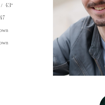
/ 43''
47
own
own