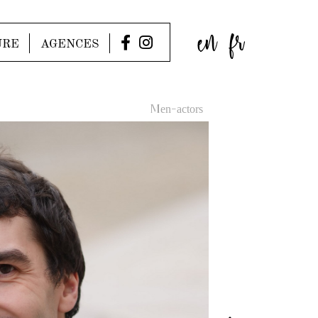
en
fr
URE
AGENCES
Men-actors