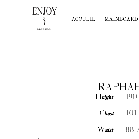
ACCUEIL
MAINBOARD
RAPHAE
H
eight
190 
C
hest
101 
W
aist
88 /