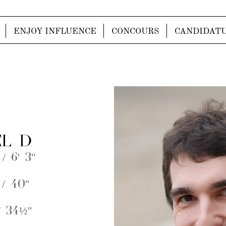
ENJOY INFLUENCE
CONCOURS
CANDIDAT
L D
/ 6' 3''
/ 40''
 34½''