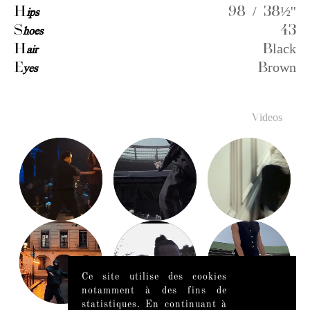
H
ips
98 / 38½''
S
hoes
43
H
air
Black
E
yes
Brown
Videos
Ce site utilise des cookies
notamment à des fins de
statistiques. En continuant à