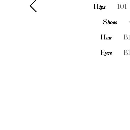
H
ips
101 
S
hoes
H
air
Bl
E
yes
Bl