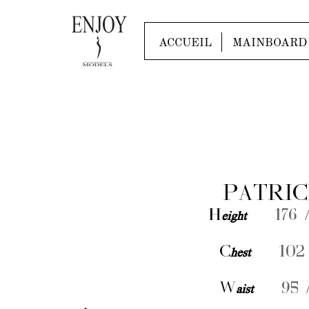
ACCUEIL
MAINBOARD
PATRIC
H
eight
176 /
C
hest
102 
W
aist
95 /