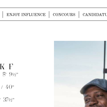
ENJOY INFLUENCE
CONCOURS
CANDIDAT
K F
 5' 9½''
/ 40''
 37½''