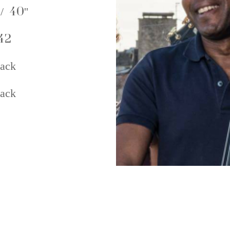
/ 40''
42
ack
ack