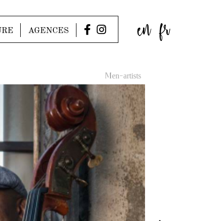
en
fr
URE
AGENCES
Men-artists