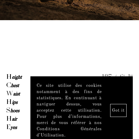
H
eight
185 / 6' 1''
C
hest
99 / 39''
Ce site utilise des cookies
notamment à des fins de
W
aist
83 / 32½''
statistiques. En continuant à
H
ips
96 / 38''
naviguer dessus, vous
S
hoes
43
acceptez cette utilisation.
Got it
Pour plus d’informations,
H
air
Light brown
merci de vous référer à nos
E
yes
Green brown
Conditions Générales
d’Utilisation.