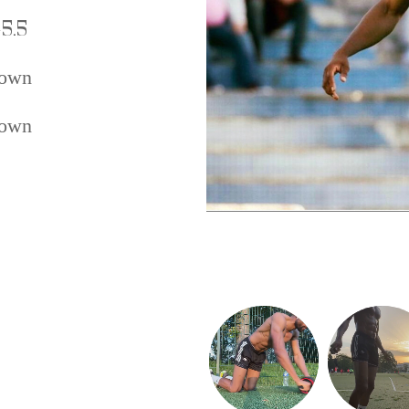
5.5
own
own