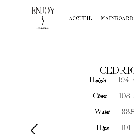
ACCUEIL
MAINBOARD
CEDRI
H
eight
194 /
C
hest
108 
W
aist
88.5
H
ips
101 