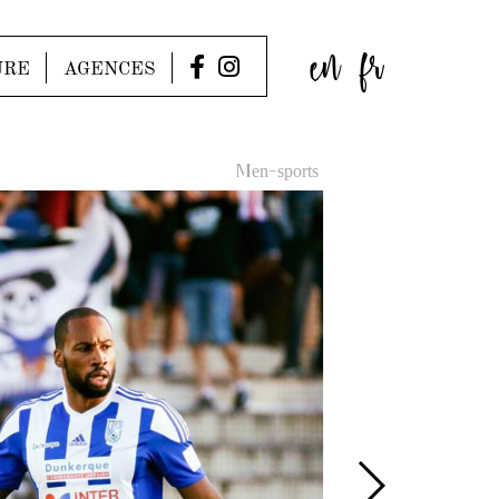
en
fr
URE
AGENCES
Men-sports