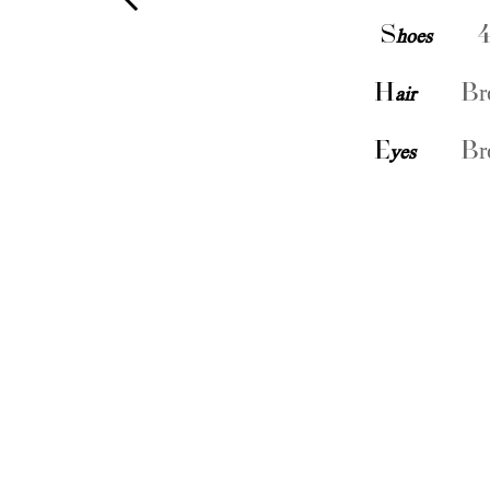
S
hoes
4
H
air
Br
E
yes
Br