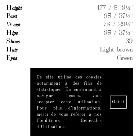
H
eight
177 / 5' 9½''
B
ust
95 / 37½''
W
aist
75 / 29½''
H
ips
95 / 37½''
S
hoes
39
H
air
Light brown
E
yes
Green
Ce site utilise des cookies
Videos
notamment à des fins de
statistiques. En continuant à
naviguer dessus, vous
acceptez cette utilisation.
Got it
Pour plus d’informations,
merci de vous référer à nos
Conditions Générales
d’Utilisation.
Mentions légales
|
Mediaslide model agency software