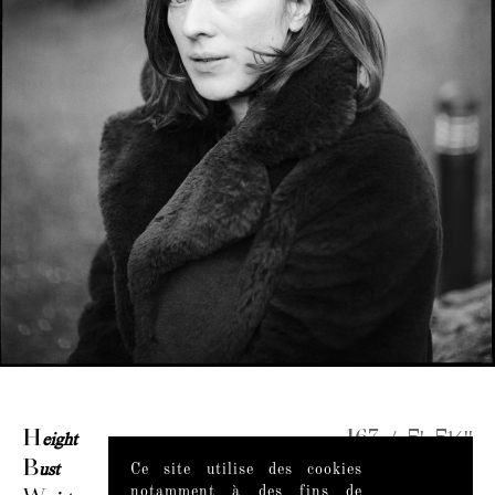
H
eight
167 / 5' 5½''
B
ust
98 / 38½''
Ce site utilise des cookies
notamment à des fins de