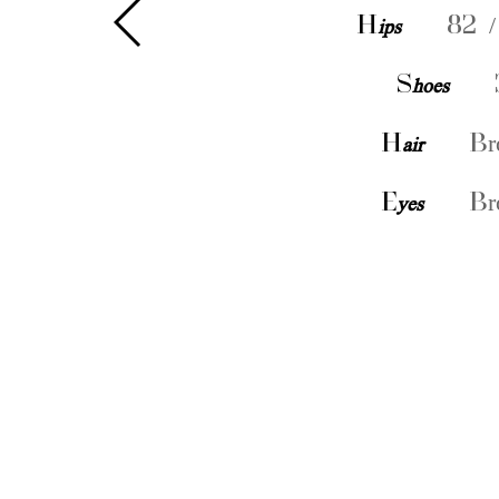
H
ips
82 /
S
hoes
H
air
Br
E
yes
Br