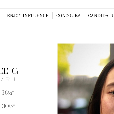
ENJOY INFLUENCE
CONCOURS
CANDIDAT
CE G
/ 5' 3''
 36½''
 30½''