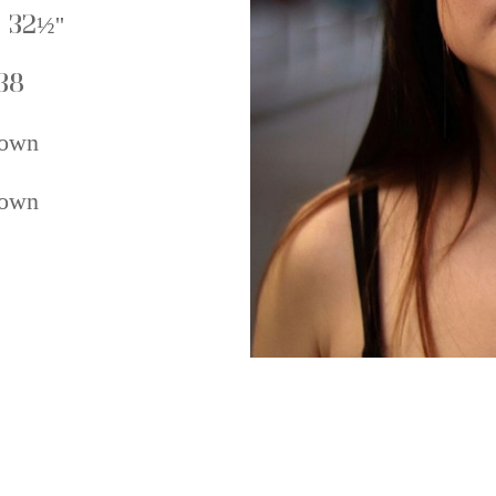
 32½''
38
own
own