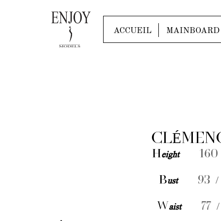
ACCUEIL
MAINBOARD
CLÉMEN
H
eight
160 
B
ust
93 /
W
aist
77 /