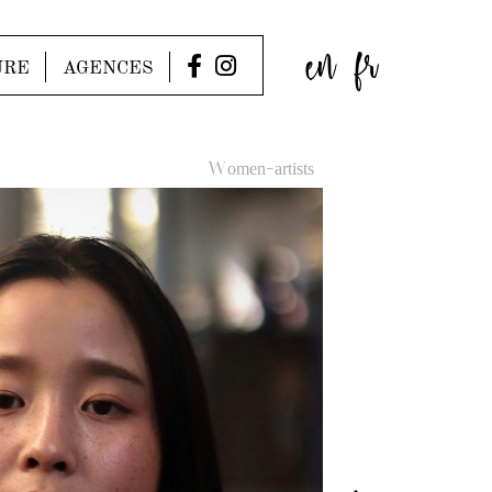
en
fr
URE
AGENCES
Women-artists