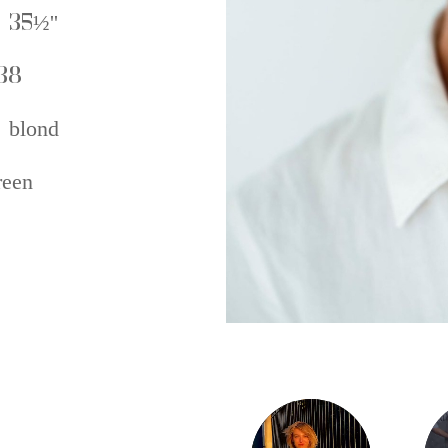
 35½''
38
 blond
een