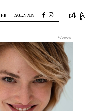
en
fr
URE
AGENCES
Women