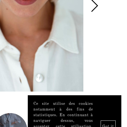
Ce site utilise des cookies
Videos
notamment à des fins de
statistiques. En continuant à
naviguer dessus, vous
acceptez cette utilisation.
Got it