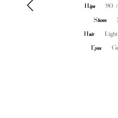
H
ips
90 /
S
hoes
H
air
Light
E
yes
Gr