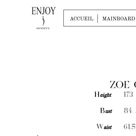
ACCUEIL
MAINBOARD
ZOE 
H
eight
173 
B
ust
84 /
W
aist
61.5