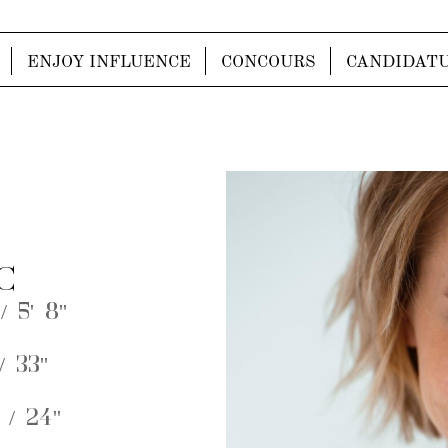
ENJOY INFLUENCE
CONCOURS
CANDIDAT
C
/ 5' 8''
 33''
 / 24''