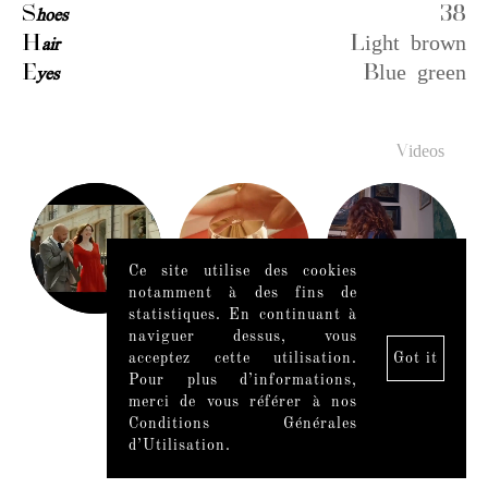
S
hoes
38
H
air
Light brown
E
yes
Blue green
Videos
Ce site utilise des cookies
notamment à des fins de
statistiques. En continuant à
naviguer dessus, vous
acceptez cette utilisation.
Got it
Pour plus d’informations,
merci de vous référer à nos
Conditions Générales
d’Utilisation.
Mentions légales
|
Mediaslide model agency software