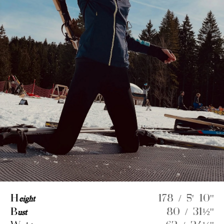
H
eight
178 / 5' 10''
B
ust
80 / 31½''