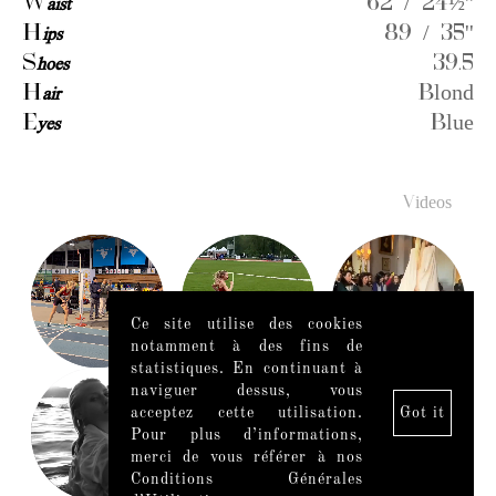
W
aist
62 / 24½''
H
ips
89 / 35''
S
hoes
39.5
H
air
Blond
E
yes
Blue
Videos
Ce site utilise des cookies
notamment à des fins de
statistiques. En continuant à
naviguer dessus, vous
acceptez cette utilisation.
Got it
Pour plus d’informations,
merci de vous référer à nos
Conditions Générales