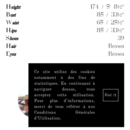
H
eight
174 / 5' 8½''
B
ust
85 / 33½''
W
aist
65 / 25½''
H
ips
85 / 33½''
S
hoes
39
H
air
Brown
E
yes
Brown
Ce site utilise des cookies
Videos
notamment à des fins de
statistiques. En continuant à
naviguer dessus, vous
acceptez cette utilisation.
Got it
Pour plus d’informations,
merci de vous référer à nos
Conditions Générales
d’Utilisation.
Mentions légales
|
Mediaslide model agency software