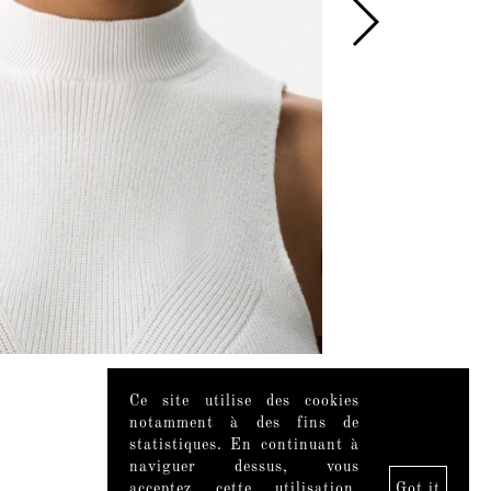
Ce site utilise des cookies
Videos
notamment à des fins de
statistiques. En continuant à
naviguer dessus, vous
acceptez cette utilisation.
Got it