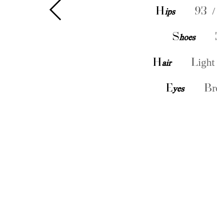
H
ips
93 /
S
hoes
H
air
Light
E
yes
Br