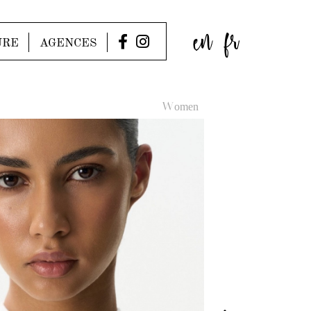
en
fr
URE
AGENCES
Women