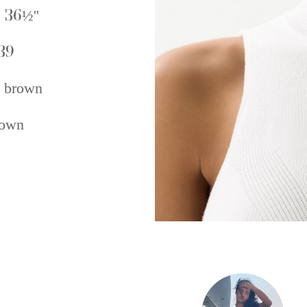
 36½''
39
 brown
own