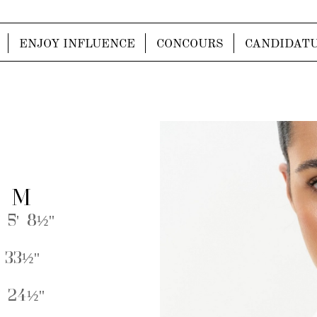
ENJOY INFLUENCE
CONCOURS
CANDIDAT
E M
 5' 8½''
 33½''
 24½''