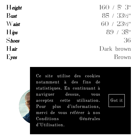
H
eight
160 / 5' 3''
B
ust
85 / 33½''
W
aist
60 / 23½''
H
ips
89 / 35''
S
hoes
36
H
air
Dark brown
E
yes
Brown
Ce site utilise des cookies
Videos
notamment à des fins de
statistiques. En continuant à
naviguer dessus, vous
acceptez cette utilisation.
Got it
Pour plus d’informations,
merci de vous référer à nos
Conditions Générales
d’Utilisation.
Mentions légales
|
Mediaslide model agency software