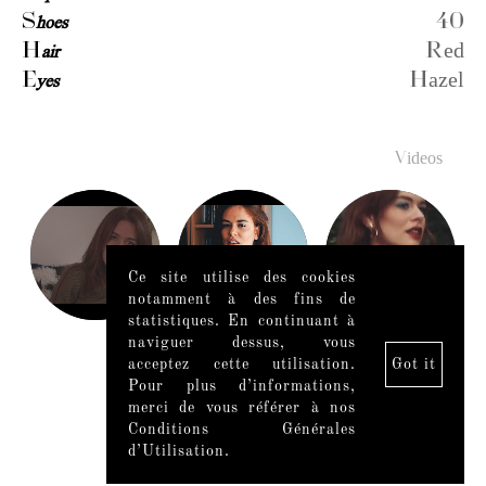
S
hoes
40
H
air
Red
E
yes
Hazel
Videos
Ce site utilise des cookies
notamment à des fins de
statistiques. En continuant à
naviguer dessus, vous
acceptez cette utilisation.
Got it
Pour plus d’informations,
merci de vous référer à nos
Conditions Générales
d’Utilisation.
Mentions légales
|
Mediaslide model agency software