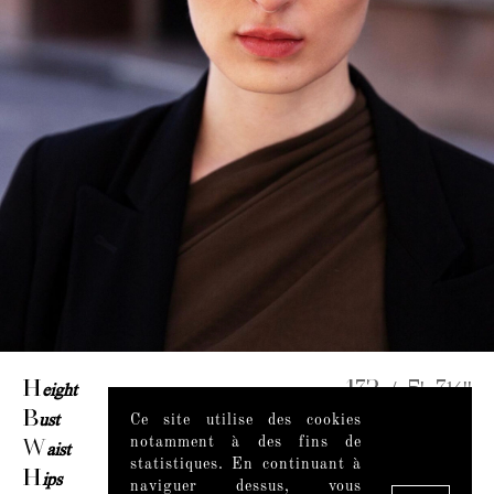
H
eight
172 / 5' 7½''
B
ust
80 / 31½''
Ce site utilise des cookies
notamment à des fins de
W
aist
63 / 25''
statistiques. En continuant à
H
ips
89 / 35''
naviguer dessus, vous