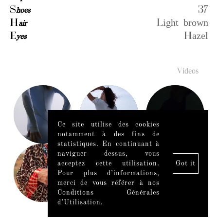
S
hoes
37
H
air
Light brown
E
yes
Hazel
Videos
Ce site utilise des cookies
notamment à des fins de
statistiques. En continuant à
naviguer dessus, vous
acceptez cette utilisation.
Got it
Pour plus d’informations,
merci de vous référer à nos
Conditions Générales
d’Utilisation.
Mentions légales
|
Mediaslide model agency software