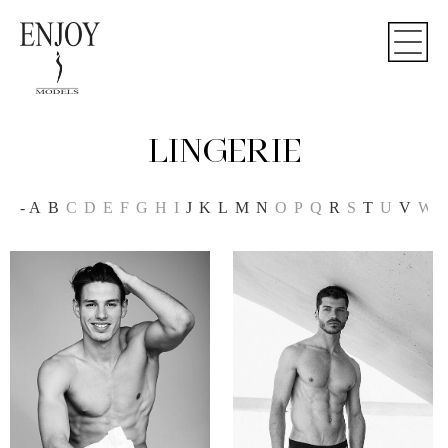
LINGERIE
-
A
B
C
D
E
F
G
H
I
J
K
L
M
N
O
P
Q
R
S
T
U
V
W