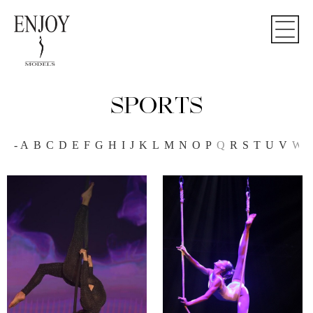
SPORTS
-
A
B
C
D
E
F
G
H
I
J
K
L
M
N
O
P
Q
R
S
T
U
V
W