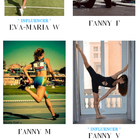
" INFLUENCER "
FANNY F
EVA-MARIA W
" INFLUENCER "
FANNY M
FANNY V