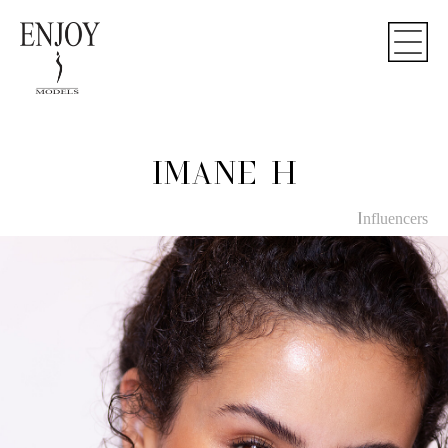
Notice
: Undefined index: influencers in
/home/enjoy-models/public_html/book.php
on line
27
IMANE H
Influencers