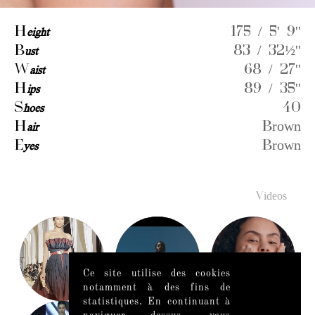
H
eight
175 / 5' 9''
B
ust
83 / 32½''
W
aist
68 / 27''
H
ips
89 / 35''
S
hoes
40
H
air
Brown
E
yes
Brown
Videos
Ce site utilise des cookies
notamment à des fins de
statistiques. En continuant à