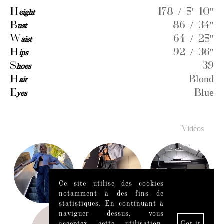
H
eight
178 / 5' 10''
B
ust
86 / 34''
W
aist
64 / 25''
H
ips
92 / 36''
S
hoes
39
H
air
Blond
E
yes
Blue
Videos
Ce site utilise des cookies
notamment à des fins de
statistiques. En continuant à
naviguer dessus, vous