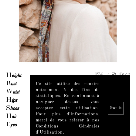
H
eight
176 / 5' 9½''
B
ust
90 / 35½''
Ce site utilise des cookies
notamment à des fins de
W
aist
70 / 27½''
statistiques. En continuant à
H
ips
100 / 39½''
naviguer dessus, vous
S
hoes
38
acceptez cette utilisation.
Got it
Pour plus d’informations,
H
air
Dark brown
merci de vous référer à nos
E
yes
Brown
Conditions Générales
d’Utilisation.