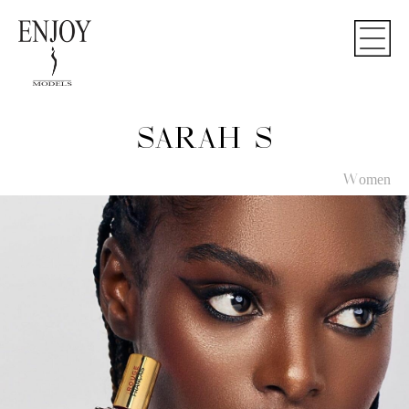
SARAH S
Women