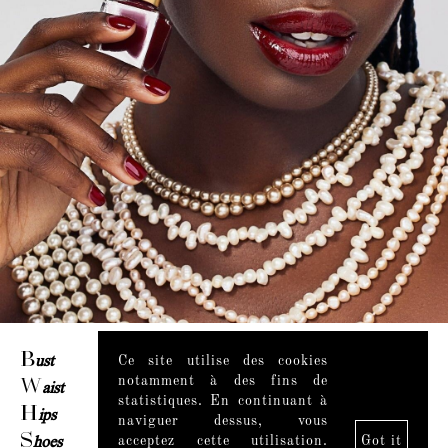
B
ust
84 / 33''
Ce site utilise des cookies
notamment à des fins de
W
aist
59 / 23''
statistiques. En continuant à
H
ips
89 / 35''
naviguer dessus, vous
S
hoes
38
acceptez cette utilisation.
Got it