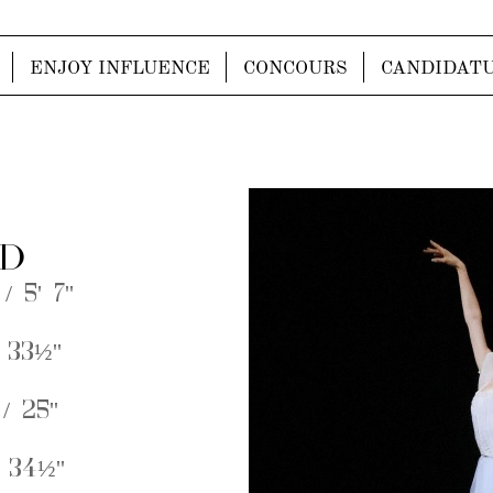
ENJOY INFLUENCE
CONCOURS
CANDIDAT
 D
/ 5' 7''
 33½''
/ 25''
 34½''