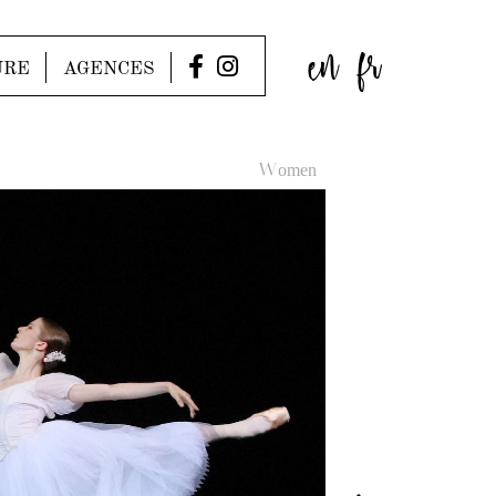
en
fr
URE
AGENCES
Women