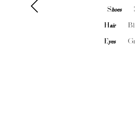
S
hoes
H
air
Bl
E
yes
Gr