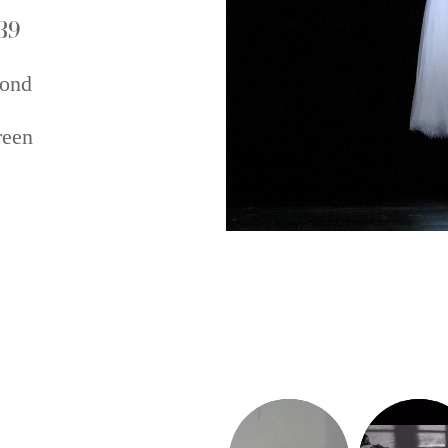
39
ond
een