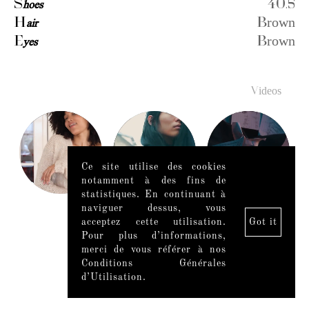
S
hoes
40.5
H
air
Brown
E
yes
Brown
Videos
Ce site utilise des cookies
notamment à des fins de
statistiques. En continuant à
naviguer dessus, vous
acceptez cette utilisation.
Got it
Pour plus d’informations,
merci de vous référer à nos
Conditions Générales
d’Utilisation.
Mentions légales
|
Mediaslide model agency software